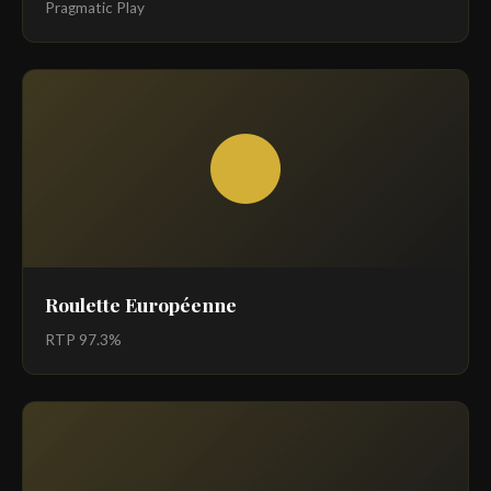
Pragmatic Play
Roulette Européenne
RTP 97.3%