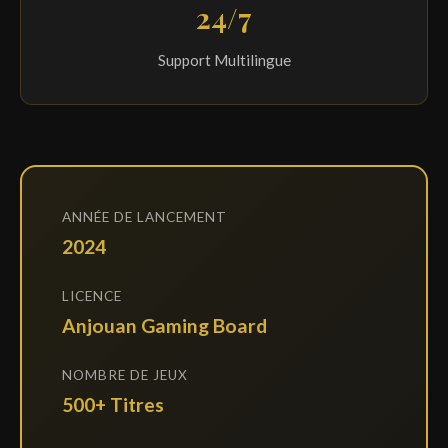
24/7
Support Multilingue
ANNÉE DE LANCEMENT
2024
LICENCE
Anjouan Gaming Board
NOMBRE DE JEUX
500+ Titres