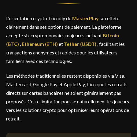
L'orientation crypto-friendly de
MasterPlay
se reflète
clairement dans ses options de paiement. La plateforme
accepte six cryptomonnaies majeures incluant
Bitcoin
(BTC)
,
Ethereum (ETH)
et
Tether (USDT)
, facilitant les
transactions anonymes et rapides pour les utilisateurs
familiers avec ces technologies.
Les méthodes traditionnelles restent disponibles via Visa,
Mastercard, Google Pay et Apple Pay, bien que les retraits
directs sur cartes bancaires ne soient généralement pas
proposés. Cette limitation pousse naturellement les joueurs
vers les solutions crypto pour optimiser leurs opérations de
retrait.