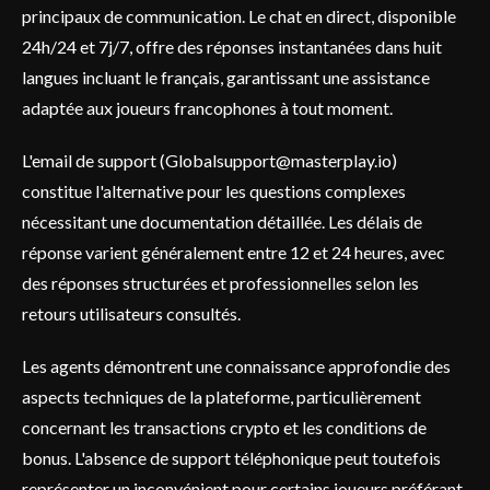
principaux de communication. Le chat en direct, disponible
24h/24 et 7j/7, offre des réponses instantanées dans huit
langues incluant le français, garantissant une assistance
adaptée aux joueurs francophones à tout moment.
L'email de support (
Globalsupport@masterplay.io
)
constitue l'alternative pour les questions complexes
nécessitant une documentation détaillée. Les délais de
réponse varient généralement entre 12 et 24 heures, avec
des réponses structurées et professionnelles selon les
retours utilisateurs consultés.
Les agents démontrent une connaissance approfondie des
aspects techniques de la plateforme, particulièrement
concernant les transactions crypto et les conditions de
bonus. L'absence de support téléphonique peut toutefois
représenter un inconvénient pour certains joueurs préférant