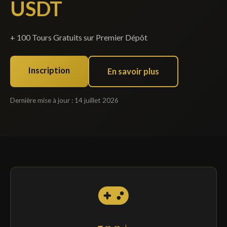
USDT
+ 100 Tours Gratuits sur Premier Dépôt
Inscription
En savoir plus
Dernière mise à jour : 14 juillet 2026