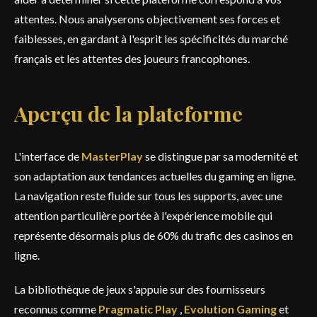
attentes. Nous analyserons objectivement ses forces et
faiblesses, en gardant à l'esprit les spécificités du marché
français et les attentes des joueurs francophones.
Aperçu de la plateforme
L'interface de
MasterPlay
se distingue par sa modernité et
son adaptation aux tendances actuelles du gaming en ligne.
La navigation reste fluide sur tous les supports, avec une
attention particulière portée à l'expérience mobile qui
représente désormais plus de 60% du trafic des casinos en
ligne.
La bibliothèque de jeux s'appuie sur des fournisseurs
reconnus comme
Pragmatic Play
,
Evolution Gaming
et