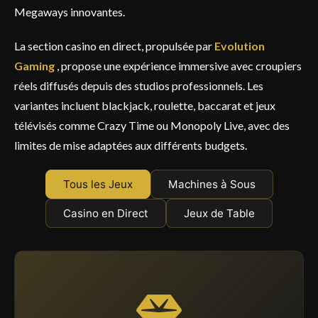
Megaways innovantes.
La section casino en direct, propulsée par
Evolution
Gaming
, propose une expérience immersive avec croupiers
réels diffusés depuis des studios professionnels. Les
variantes incluent blackjack, roulette, baccarat et jeux
télévisés comme Crazy Time ou Monopoly Live, avec des
limites de mise adaptées aux différents budgets.
Tous les Jeux
Machines à Sous
Casino en Direct
Jeux de Table