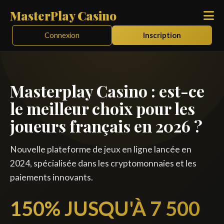
MasterPlay Casino
Connexion
Inscription
Masterplay Casino : est-ce
le meilleur choix pour les
joueurs français en 2026 ?
Nouvelle plateforme de jeux en ligne lancée en
2024, spécialisée dans les cryptomonnaies et les
paiements innovants.
150% JUSQU'À 7 500