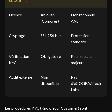
SÉCURITÉ
Licence
Anjouan
Non reconnue
(Comores)
ANJ
Cryptage
SSL 256 bits
Protection
standard
Vérification
Obligatoire
Pour retraits
KYC
majeurs
Audit externe
Non
Pas
disponible
d'eCOGRA/iTech
Labs
Les procédures KYC (Know Your Customer) sont