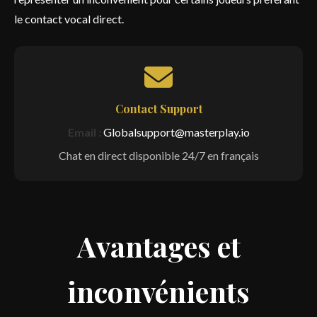
le contact vocal direct.
Contact Support
Email :
Globalsupport@masterplay.io
Chat en direct disponible 24/7 en français
Avantages et
inconvénients