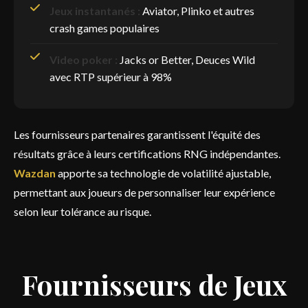
Jeux instantanés :
Aviator, Plinko et autres
crash games populaires
Video poker :
Jacks or Better, Deuces Wild
avec RTP supérieur à 98%
Les fournisseurs partenaires garantissent l'équité des
résultats grâce à leurs certifications RNG indépendantes.
Wazdan
apporte sa technologie de volatilité ajustable,
permettant aux joueurs de personnaliser leur expérience
selon leur tolérance au risque.
Fournisseurs de Jeux