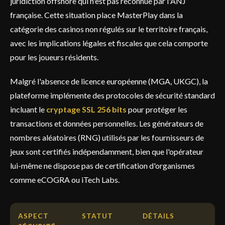
juridiction offshore qui n'est pas reconnue par l'ANJ
française. Cette situation place MasterPlay dans la
catégorie des casinos non régulés sur le territoire français,
avec les implications légales et fiscales que cela comporte
pour les joueurs résidents.
Malgré l'absence de licence européenne (MGA, UKGC), la
plateforme implémente des protocoles de sécurité standard
incluant le
cryptage SSL 256 bits
pour protéger les
transactions et données personnelles. Les générateurs de
nombres aléatoires (RNG) utilisés par les fournisseurs de
jeux sont certifiés indépendamment, bien que l'opérateur
lui-même ne dispose pas de certification d'organismes
comme eCOGRA ou iTech Labs.
ASPECT
STATUT
DÉTAILS