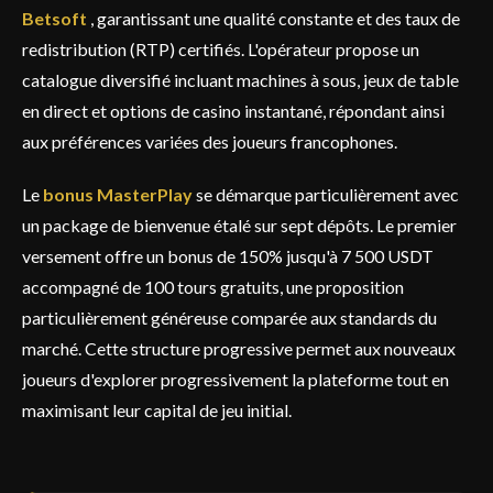
Betsoft
, garantissant une qualité constante et des taux de
redistribution (RTP) certifiés. L'opérateur propose un
catalogue diversifié incluant machines à sous, jeux de table
en direct et options de casino instantané, répondant ainsi
aux préférences variées des joueurs francophones.
Le
bonus MasterPlay
se démarque particulièrement avec
un package de bienvenue étalé sur sept dépôts. Le premier
versement offre un bonus de 150% jusqu'à 7 500 USDT
accompagné de 100 tours gratuits, une proposition
particulièrement généreuse comparée aux standards du
marché. Cette structure progressive permet aux nouveaux
joueurs d'explorer progressivement la plateforme tout en
maximisant leur capital de jeu initial.