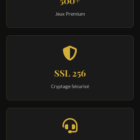
500+
Jeux Premium
SSL 256
Cryptage Sécurisé