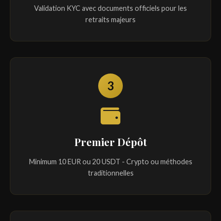
Validation KYC avec documents officiels pour les
retraits majeurs
3
Premier Dépôt
Minimum 10 EUR ou 20 USDT - Crypto ou méthodes
traditionnelles